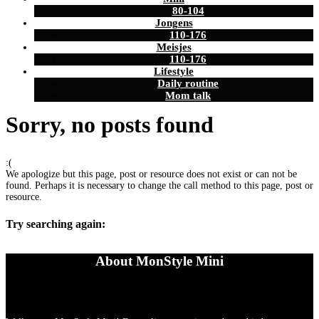
80-104
Jongens
110-176
Meisjes
110-176
Lifestyle
Daily routine
Mom talk
Sorry, no posts found
:(
We apologize but this page, post or resource does not exist or can not be
found. Perhaps it is necessary to change the call method to this page, post or
resource.
Try searching again:
About MonStyle Mini