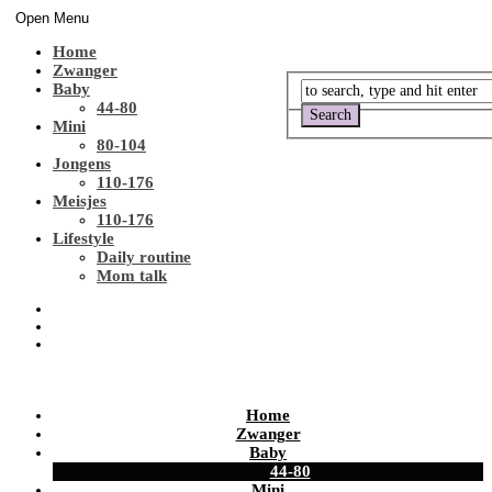
Open Menu
Home
Zwanger
Baby
44-80
Mini
80-104
Jongens
110-176
Meisjes
110-176
Lifestyle
Daily routine
Mom talk
Home
Zwanger
Baby
44-80
Mini