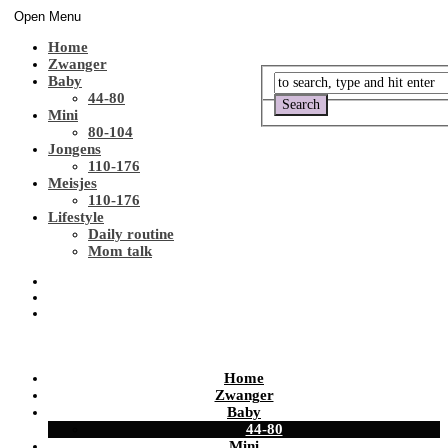
Open Menu
Home
Zwanger
Baby
44-80
Mini
80-104
Jongens
110-176
Meisjes
110-176
Lifestyle
Daily routine
Mom talk
Home
Zwanger
Baby
44-80
Mini