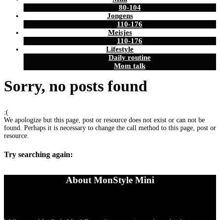
80-104
Jongens
110-176
Meisjes
110-176
Lifestyle
Daily routine
Mom talk
Sorry, no posts found
:(
We apologize but this page, post or resource does not exist or can not be
found. Perhaps it is necessary to change the call method to this page, post or
resource.
Try searching again:
About MonStyle Mini