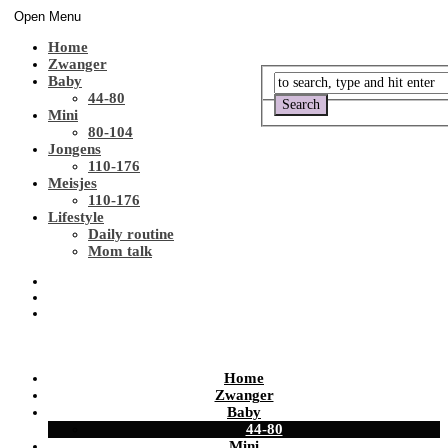
Open Menu
Home
Zwanger
Baby
44-80
Mini
80-104
Jongens
110-176
Meisjes
110-176
Lifestyle
Daily routine
Mom talk
Home
Zwanger
Baby
44-80
Mini