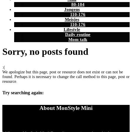
80-104
Jongens
110-176
Meisjes
110-176
Lifestyle
Daily routine
Mom talk
Sorry, no posts found
:(
We apologize but this page, post or resource does not exist or can not be
found. Perhaps it is necessary to change the call method to this page, post or
resource.
Try searching again:
About MonStyle Mini