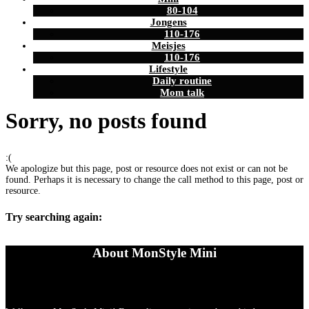
80-104
Jongens
110-176
Meisjes
110-176
Lifestyle
Daily routine
Mom talk
Sorry, no posts found
:(
We apologize but this page, post or resource does not exist or can not be
found. Perhaps it is necessary to change the call method to this page, post or
resource.
Try searching again:
About MonStyle Mini