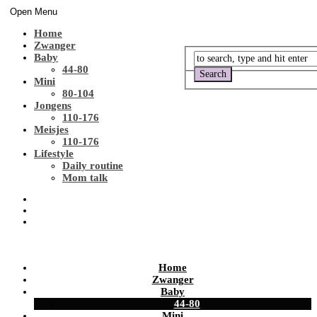
Open Menu
Home
Zwanger
Baby
44-80
Mini
80-104
Jongens
110-176
Meisjes
110-176
Lifestyle
Daily routine
Mom talk
Home
Zwanger
Baby
44-80
Mini