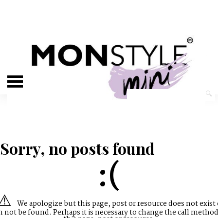
Sorry, no posts found
:(
We apologize but this page, post or resource does not exist 
n not be found. Perhaps it is necessary to change the call method