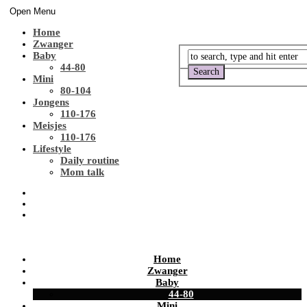
Open Menu
Home
Zwanger
Baby
44-80
Mini
80-104
Jongens
110-176
Meisjes
110-176
Lifestyle
Daily routine
Mom talk
Home
Zwanger
Baby
44-80
Mini