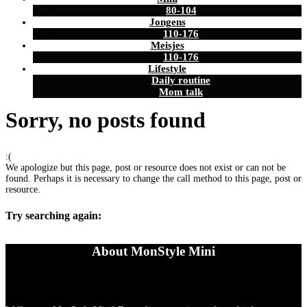
80-104
Jongens
110-176
Meisjes
110-176
Lifestyle
Daily routine
Mom talk
Sorry, no posts found
:(
We apologize but this page, post or resource does not exist or can not be
found. Perhaps it is necessary to change the call method to this page, post or
resource.
Try searching again:
About MonStyle Mini