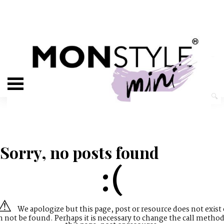
Sorry, no posts found
:(
We apologize but this page, post or resource does not exist 
n not be found. Perhaps it is necessary to change the call method