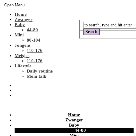
Open Menu
Home
Zwanger
Baby
44-80
Mini
80-104
Jongens
110-176
Meisjes
110-176
Lifestyle
Daily routine
Mom talk
Home
Zwanger
Baby
44-80
Mini