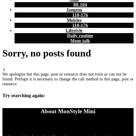
80-104
Jongens
110-176
Meisjes
110-176
Lifestyle
Daily routine
Mom talk
Sorry, no posts found
:(
We apologize but this page, post or resource does not exist or can not be
found. Perhaps it is necessary to change the call method to this page, post or
resource.
Try searching again:
About MonStyle Mini