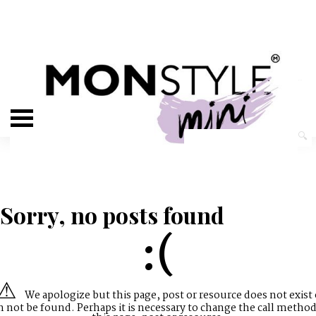
Sorry, no posts found
:(
We apologize but this page, post or resource does not exist 
n not be found. Perhaps it is necessary to change the call method