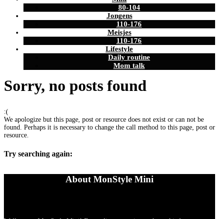
80-104
Jongens
110-176
Meisjes
110-176
Lifestyle
Daily routine
Mom talk
Sorry, no posts found
:(
We apologize but this page, post or resource does not exist or can not be
found. Perhaps it is necessary to change the call method to this page, post or
resource.
Try searching again:
About MonStyle Mini