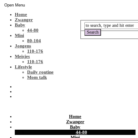
Open Menu
Home
Zwanger
Baby
44-80
Mini
80-104
Jongens
110-176
Meisjes
110-176
Lifestyle
Daily routine
Mom talk
Home
Zwanger
Baby
44-80
Mini