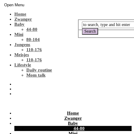
Open Menu
Home
Zwanger
Baby
44-80
Mini
80-104
Jongens
110-176
Meisjes
110-176
Lifestyle
Daily routine
Mom talk
Home
Zwanger
Baby
44-80
Mini