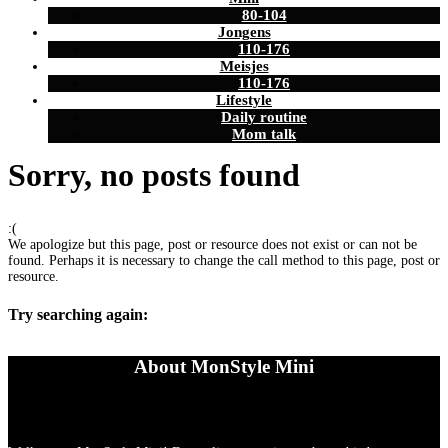
80-104
Jongens
110-176
Meisjes
110-176
Lifestyle
Daily routine
Mom talk
Sorry, no posts found
:(
We apologize but this page, post or resource does not exist or can not be
found. Perhaps it is necessary to change the call method to this page, post or
resource.
Try searching again:
About MonStyle Mini