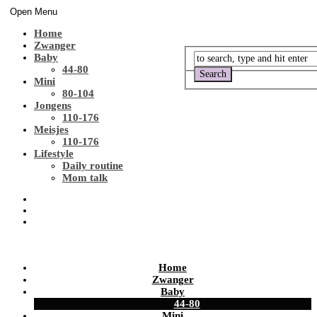
Open Menu
Home
Zwanger
Baby
44-80
Mini
80-104
Jongens
110-176
Meisjes
110-176
Lifestyle
Daily routine
Mom talk
Home
Zwanger
Baby
44-80
Mini