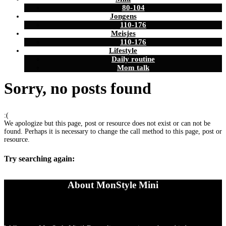
80-104
Jongens
110-176
Meisjes
110-176
Lifestyle
Daily routine
Mom talk
Sorry, no posts found
:(
We apologize but this page, post or resource does not exist or can not be
found. Perhaps it is necessary to change the call method to this page, post or
resource.
Try searching again:
About MonStyle Mini