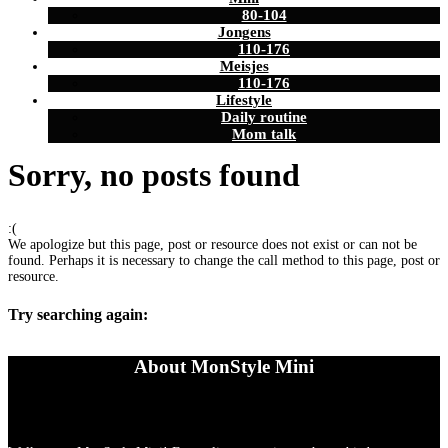
80-104
Jongens
110-176
Meisjes
110-176
Lifestyle
Daily routine
Mom talk
Sorry, no posts found
:(
We apologize but this page, post or resource does not exist or can not be
found. Perhaps it is necessary to change the call method to this page, post or
resource.
Try searching again:
About MonStyle Mini