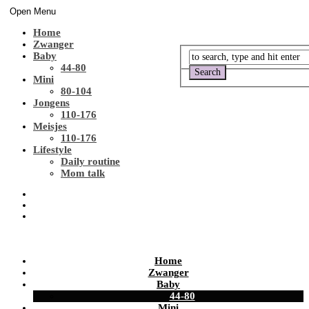
Open Menu
Home
Zwanger
Baby
44-80
Mini
80-104
Jongens
110-176
Meisjes
110-176
Lifestyle
Daily routine
Mom talk
Home
Zwanger
Baby
44-80
Mini