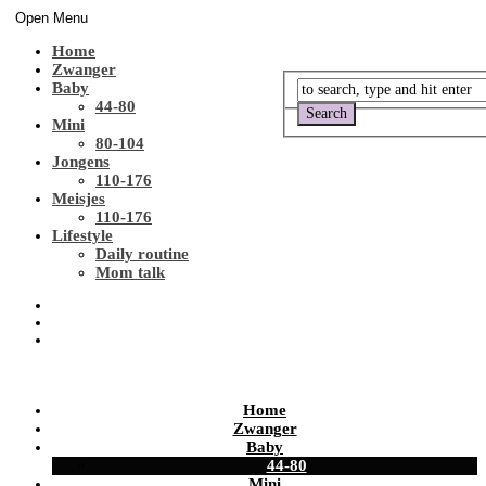
Open Menu
Home
Zwanger
Baby
44-80
Mini
80-104
Jongens
110-176
Meisjes
110-176
Lifestyle
Daily routine
Mom talk
Home
Zwanger
Baby
44-80
Mini