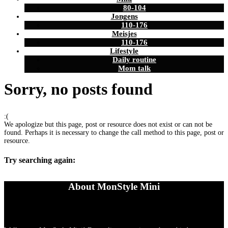
80-104
Jongens
110-176
Meisjes
110-176
Lifestyle
Daily routine
Mom talk
Sorry, no posts found
:(
We apologize but this page, post or resource does not exist or can not be
found. Perhaps it is necessary to change the call method to this page, post or
resource.
Try searching again:
About MonStyle Mini