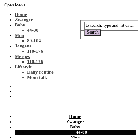
Open Menu
Home
Zwanger
Baby
44-80
Mini
80-104
Jongens
110-176
Meisjes
110-176
Lifestyle
Daily routine
Mom talk
Home
Zwanger
Baby
44-80
Mini