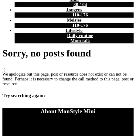
80-104
Jongens
110-176
Meisjes
110-176
Lifestyle
Daily routine
Mom talk
Sorry, no posts found
:(
We apologize but this page, post or resource does not exist or can not be
found. Perhaps it is necessary to change the call method to this page, post or
resource.
Try searching again:
About MonStyle Mini