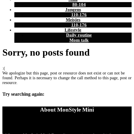
80-104
Jongens
110-176
Meisjes
110-176
Lifestyle
Daily routine
Mom talk
Sorry, no posts found
:(
We apologize but this page, post or resource does not exist or can not be
found. Perhaps it is necessary to change the call method to this page, post or
resource.
Try searching again:
About MonStyle Mini