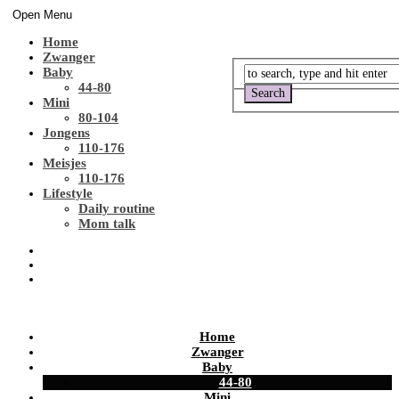
Open Menu
Home
Zwanger
Baby
44-80
Mini
80-104
Jongens
110-176
Meisjes
110-176
Lifestyle
Daily routine
Mom talk
Home
Zwanger
Baby
44-80
Mini