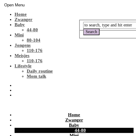
Open Menu
Home
Zwanger
Baby
44-80
Mini
80-104
Jongens
110-176
Meisjes
110-176
Lifestyle
Daily routine
Mom talk
Home
Zwanger
Baby
44-80
Mini