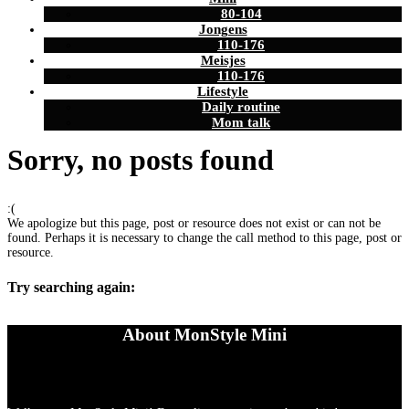
80-104
Jongens
110-176
Meisjes
110-176
Lifestyle
Daily routine
Mom talk
Sorry, no posts found
:(
We apologize but this page, post or resource does not exist or can not be
found. Perhaps it is necessary to change the call method to this page, post or
resource.
Try searching again:
About MonStyle Mini