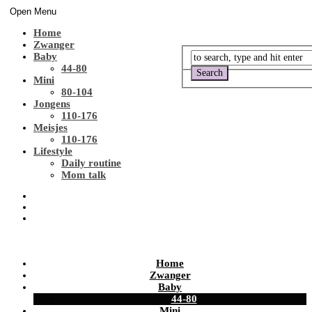
Open Menu
Home
Zwanger
Baby
44-80
Mini
80-104
Jongens
110-176
Meisjes
110-176
Lifestyle
Daily routine
Mom talk
Home
Zwanger
Baby
44-80
Mini