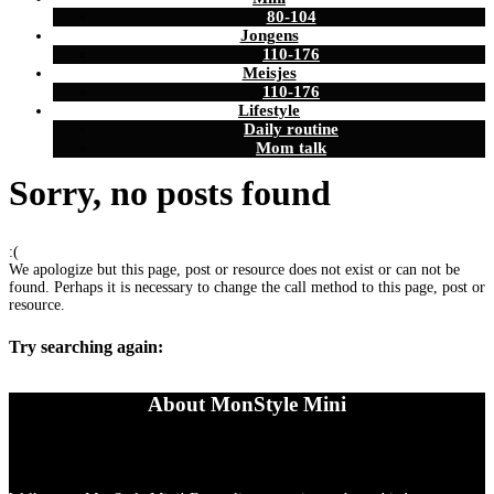
80-104
Jongens
110-176
Meisjes
110-176
Lifestyle
Daily routine
Mom talk
Sorry, no posts found
:(
We apologize but this page, post or resource does not exist or can not be
found. Perhaps it is necessary to change the call method to this page, post or
resource.
Try searching again:
About MonStyle Mini