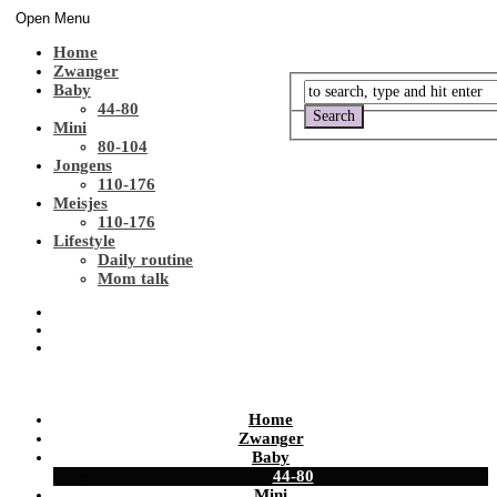
Open Menu
Home
Zwanger
Baby
44-80
Mini
80-104
Jongens
110-176
Meisjes
110-176
Lifestyle
Daily routine
Mom talk
Home
Zwanger
Baby
44-80
Mini