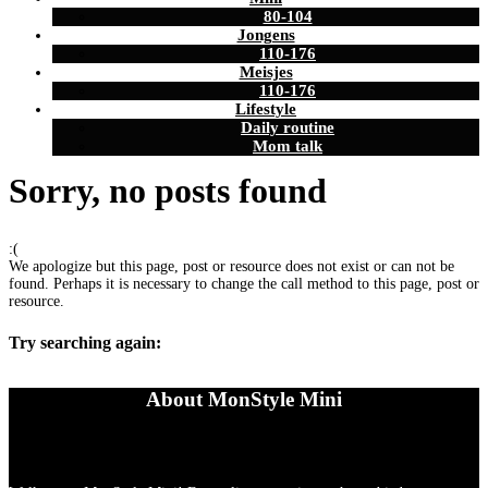
80-104
Jongens
110-176
Meisjes
110-176
Lifestyle
Daily routine
Mom talk
Sorry, no posts found
:(
We apologize but this page, post or resource does not exist or can not be
found. Perhaps it is necessary to change the call method to this page, post or
resource.
Try searching again:
About MonStyle Mini