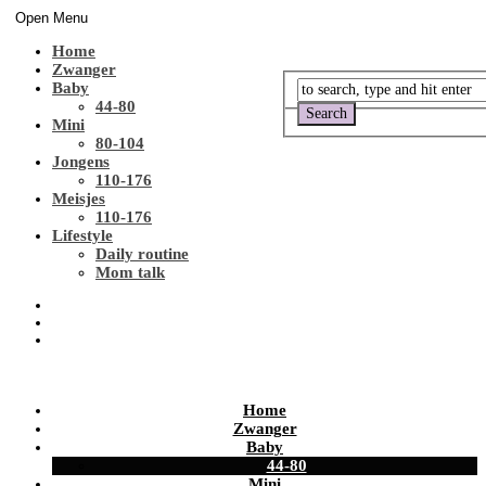
Open Menu
Home
Zwanger
Baby
44-80
Mini
80-104
Jongens
110-176
Meisjes
110-176
Lifestyle
Daily routine
Mom talk
Home
Zwanger
Baby
44-80
Mini