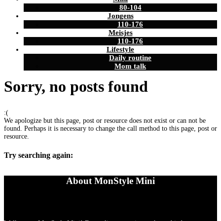
80-104
Jongens
110-176
Meisjes
110-176
Lifestyle
Daily routine
Mom talk
Sorry, no posts found
:(
We apologize but this page, post or resource does not exist or can not be
found. Perhaps it is necessary to change the call method to this page, post or
resource.
Try searching again:
About MonStyle Mini