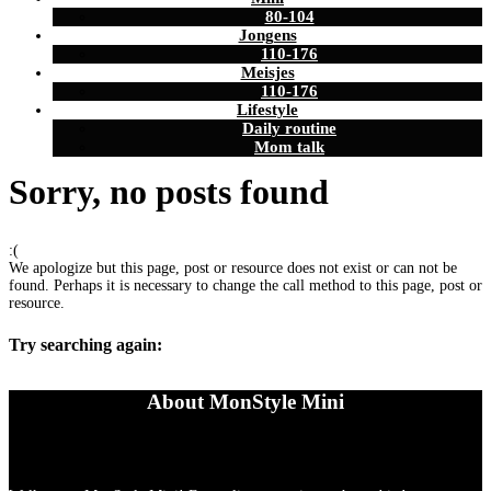
80-104
Jongens
110-176
Meisjes
110-176
Lifestyle
Daily routine
Mom talk
Sorry, no posts found
:(
We apologize but this page, post or resource does not exist or can not be
found. Perhaps it is necessary to change the call method to this page, post or
resource.
Try searching again:
About MonStyle Mini