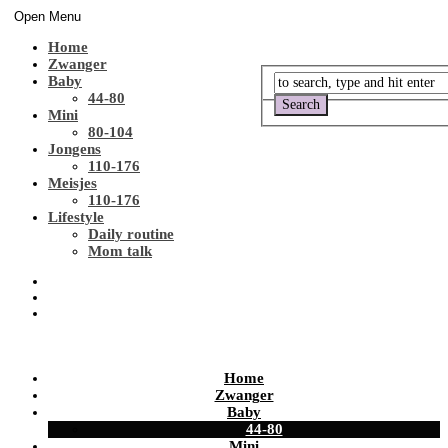
Open Menu
Home
Zwanger
Baby
44-80
Mini
80-104
Jongens
110-176
Meisjes
110-176
Lifestyle
Daily routine
Mom talk
Home
Zwanger
Baby
44-80
Mini