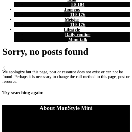
80-104
Jongens
110-176
Meisjes
110-176
Lifestyle
Daily routine
Mom talk
Sorry, no posts found
:(
We apologize but this page, post or resource does not exist or can not be
found. Perhaps it is necessary to change the call method to this page, post or
resource.
Try searching again:
About MonStyle Mini