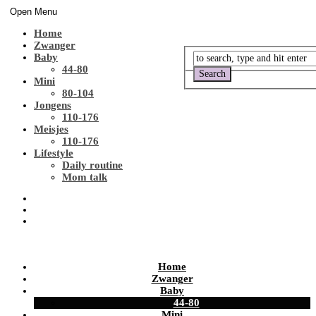
Open Menu
Home
Zwanger
Baby
44-80
Mini
80-104
Jongens
110-176
Meisjes
110-176
Lifestyle
Daily routine
Mom talk
Home
Zwanger
Baby
44-80
Mini