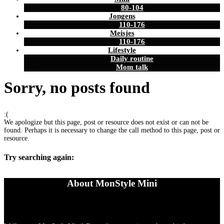
80-104
Jongens
110-176
Meisjes
110-176
Lifestyle
Daily routine
Mom talk
Sorry, no posts found
:(
We apologize but this page, post or resource does not exist or can not be
found. Perhaps it is necessary to change the call method to this page, post or
resource.
Try searching again:
About MonStyle Mini