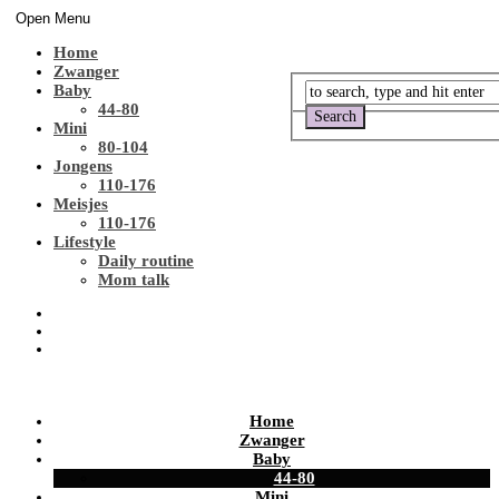
Open Menu
Home
Zwanger
Baby
44-80
Mini
80-104
Jongens
110-176
Meisjes
110-176
Lifestyle
Daily routine
Mom talk
Home
Zwanger
Baby
44-80
Mini