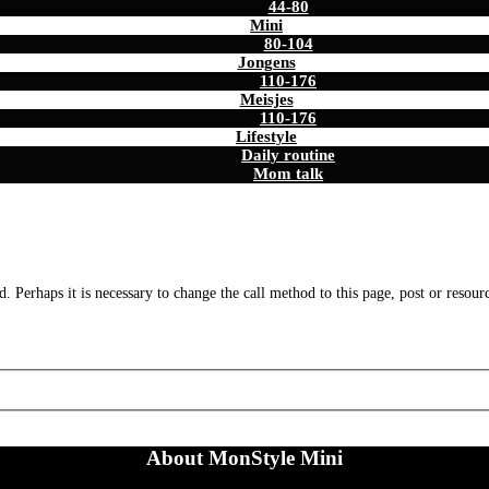
44-80
Mini
80-104
Jongens
110-176
Meisjes
110-176
Lifestyle
Daily routine
Mom talk
. Perhaps it is necessary to change the call method to this page, post or resour
About MonStyle Mini