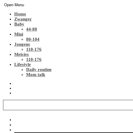
Open Menu
Home
Zwanger
Baby
44-80
Mini
80-104
Jongens
110-176
Meisjes
110-176
Lifestyle
Daily routine
Mom talk