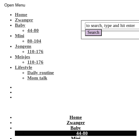
Open Menu
Home
Zwanger
Baby
44-80
Mini
80-104
Jongens
110-176
Meisjes
110-176
Lifestyle
Daily routine
Mom talk
Home
Zwanger
Baby
44-80
Mini