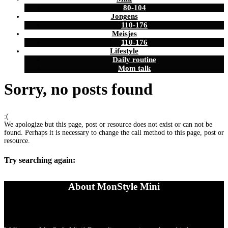
80-104
Jongens
110-176
Meisjes
110-176
Lifestyle
Daily routine
Mom talk
Sorry, no posts found
:(
We apologize but this page, post or resource does not exist or can not be
found. Perhaps it is necessary to change the call method to this page, post or
resource.
Try searching again:
About MonStyle Mini