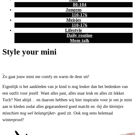
80-104
Jongens
110-176
Meisjes
110-176
Lifestyle
Daily routine
Mom talk
Style your mini
Zo gaat jouw mini me comfy en warm de deur uit!
Eigenlijk is het aankleden van je kind is nog leuker dan het bedenken van
een outfit voor jezelf. Want alles past, alles staat leuk en alles zit lekker.
Toch? Niet altijd… en daarom hebben wij hier inspiratie voor je om je mini
aan te kleden zodat alles gegarandeerd goed matcht en
-bij die kleintjes
misschien nog wel belangrijker-
goed zit. Ook nog eens helemaal
winterproof!