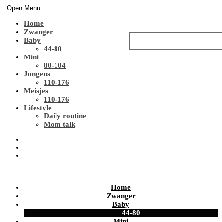
Open Menu
Home
Zwanger
Baby
44-80
Mini
80-104
Jongens
110-176
Meisjes
110-176
Lifestyle
Daily routine
Mom talk
Home
Zwanger
Baby
44-80
Mini