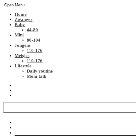
Open Menu
Home
Zwanger
Baby
44-80
Mini
80-104
Jongens
110-176
Meisjes
110-176
Lifestyle
Daily routine
Mom talk