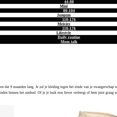
44-80
Mini
80-104
Jongens
110-176
Meisjes
110-176
Lifestyle
Daily routine
Mom talk
 en dat 9 maanden lang. Je zal je kleding tegen het einde van je zwangerschap 
inden binnen het aanbod. Of je je buik nou liever verbergt of hem juist graag wi