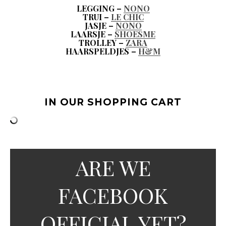
LEGGING –
NONO
TRUI –
LE CHIC
JASJE –
NONO
LAARSJE –
SHOESME
TROLLEY –
ZARA
HAARSPELDJES –
H&M
IN OUR SHOPPING CART
ARE WE
FACEBOOK
OFFICIAL YET?