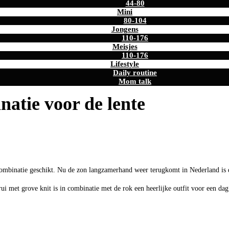
44-80
Mini
80-104
Jongens
110-176
Meisjes
110-176
Lifestyle
Daily routine
Mom talk
natie voor de lente
e combinatie geschikt. Nu de zon langzamerhand weer terugkomt in Nederland is d
 trui met grove knit is in combinatie met de rok een heerlijke outfit voor een 