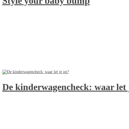
Style your baby bump
De kinderwagencheck: waar let 