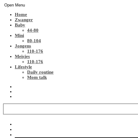
Open Menu
Home
Zwanger
Baby
44-80
Mini
80-104
Jongens
110-176
Meisjes
110-176
Lifestyle
Daily routine
Mom talk