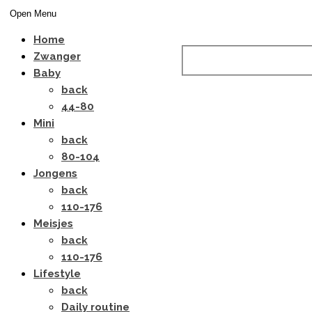
Open Menu
Home
Zwanger
Baby
back
44-80
Mini
back
80-104
Jongens
back
110-176
Meisjes
back
110-176
Lifestyle
back
Daily routine