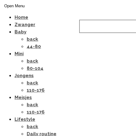
Open Menu
Home
Zwanger
Baby
back
44-80
Mini
back
80-104
Jongens
back
110-176
Meisjes
back
110-176
Lifestyle
back
Daily routine