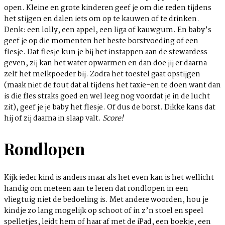
open. Kleine en grote kinderen geef je om die reden tijdens
het stijgen en dalen iets om op te kauwen of te drinken.
Denk: een lolly, een appel, een liga of kauwgum. En baby’s
geef je op die momenten het beste borstvoeding of een
flesje. Dat flesje kun je bij het instappen aan de stewardess
geven, zij kan het water opwarmen en dan doe jij er daarna
zelf het melkpoeder bij. Zodra het toestel gaat opstijgen
(maak niet de fout dat al tijdens het taxie-en te doen want dan
is die fles straks goed en wel leeg nog voordat je in de lucht
zit), geef je je baby het flesje. Of dus de borst. Dikke kans dat
hij of zij daarna in slaap valt.
Score!
Rondlopen
Kijk ieder kind is anders maar als het even kan is het wellicht
handig om meteen aan te leren dat rondlopen in een
vliegtuig niet de bedoeling is. Met andere woorden, hou je
kindje zo lang mogelijk op schoot of in z’n stoel en speel
spelletjes, leidt hem of haar af met de iPad, een boekje, een