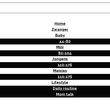
Home
Zwanger
Baby
44-80
Mini
80-104
Jongens
110-176
Meisjes
110-176
Lifestyle
Daily routine
Mom talk