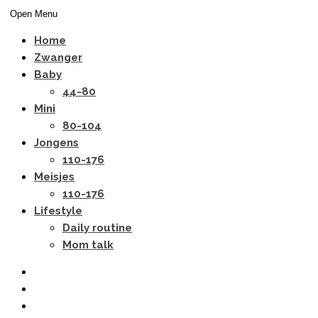
Open Menu
Home
Zwanger
Baby
44-80
Mini
80-104
Jongens
110-176
Meisjes
110-176
Lifestyle
Daily routine
Mom talk